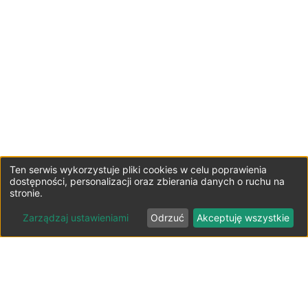
Ten serwis wykorzystuje pliki cookies w celu poprawienia
dostępności, personalizacji oraz zbierania danych o ruchu na
stronie.
Zarządzaj ustawieniami
Odrzuć
Akceptuję wszystkie
Lista parkingów przy lotniskach